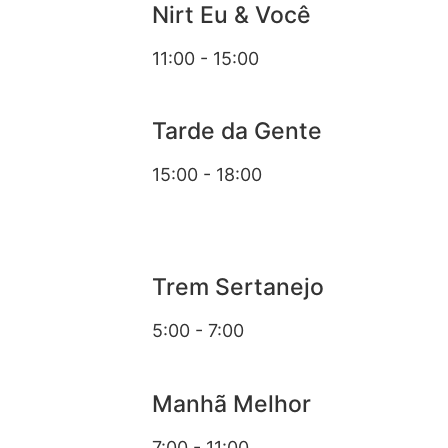
Nirt Eu & Você
11:00 - 15:00
Tarde da Gente
15:00 - 18:00
Trem Sertanejo
5:00 - 7:00
Manhã Melhor
7:00 - 11:00