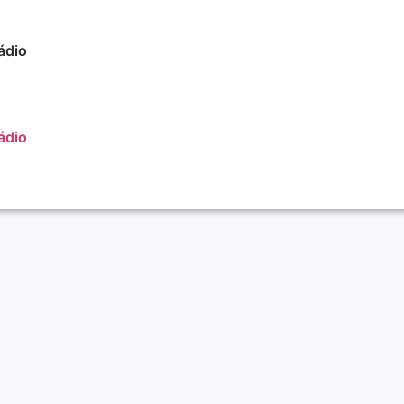
ádio
ver na Nirt
ádio
nto e prestação de