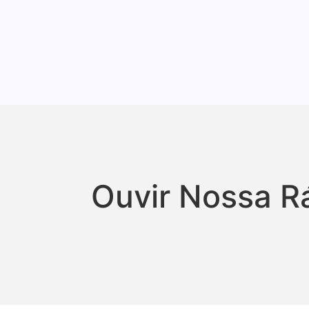
Ouvir Nossa R