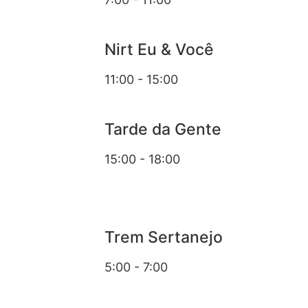
Nirt Eu & Você
11:00 - 15:00
Tarde da Gente
15:00 - 18:00
Trem Sertanejo
5:00 - 7:00