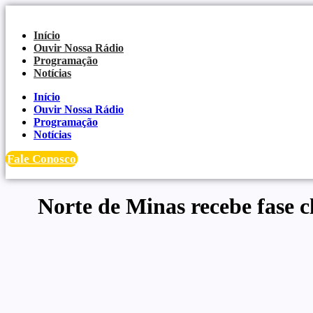
Ir
para
Início
o
Ouvir Nossa Rádio
conteúdo
Programação
Notícias
Início
Ouvir Nossa Rádio
Programação
Notícias
Fale Conosco
Norte de Minas recebe fase c