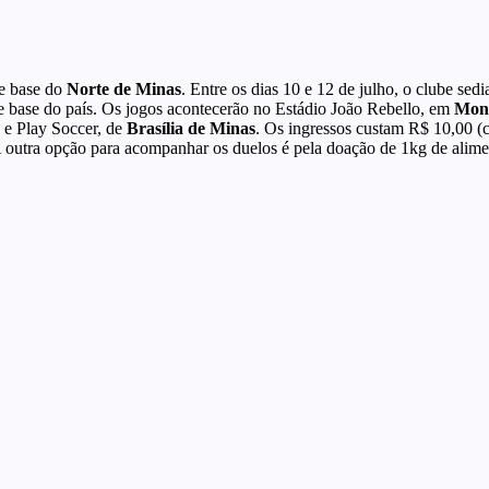
de base do
Norte de Minas
. Entre os dias 10 e 12 de julho, o clube sedi
de base do país. Os jogos acontecerão no Estádio João Rebello, em
Mont
, e Play Soccer, de
Brasília de Minas
. Os ingressos custam R$ 10,00 (ca
s. A outra opção para acompanhar os duelos é pela doação de 1kg de alim